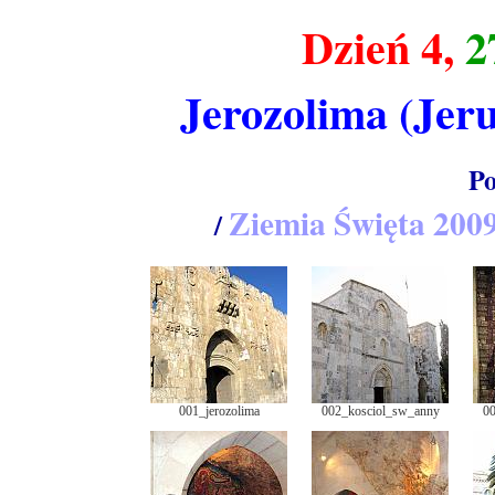
Dzień 4,
27
Jerozolima (Jer
Po
Ziemia Święta 200
/
001_jerozolima
002_kosciol_sw_anny
00