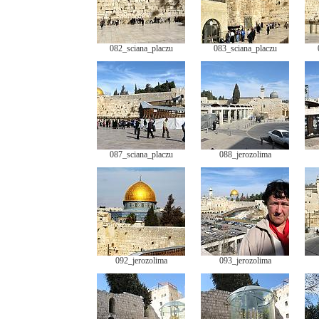
082_sciana_placzu
083_sciana_placzu
087_sciana_placzu
088_jerozolima
092_jerozolima
093_jerozolima