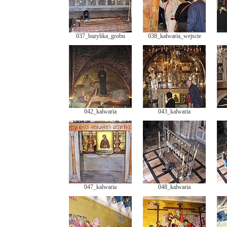
037_bazylika_grobu
038_kalwaria_wejscie
042_kalwaria
043_kalwaria
047_kalwaria
048_kalwaria