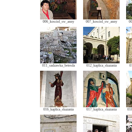
006_kosciol_sw_anny
007_kosciol_sw_anny
00
011_sadzawka_betesda
012_kaplica_skazania
0
016_kaplica_skazania
017_kaplica_skazania
018