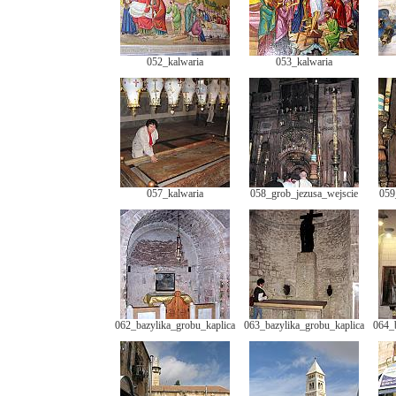
052_kalwaria
053_kalwaria
057_kalwaria
058_grob_jezusa_wejscie
059
062_bazylika_grobu_kaplica
063_bazylika_grobu_kaplica
064_