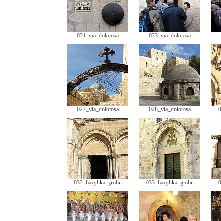
021_via_dolorosa
023_via_dolorosa
027_via_dolorosa
028_via_dolorosa
0
032_bazylika_grobu
033_bazylika_grobu
0