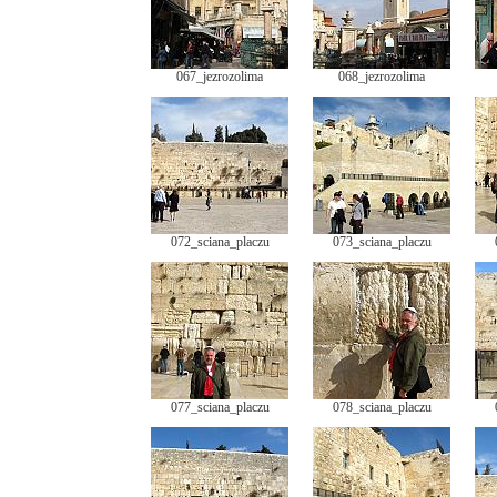
067_jezrozolima
068_jezrozolima
072_sciana_placzu
073_sciana_placzu
077_sciana_placzu
078_sciana_placzu