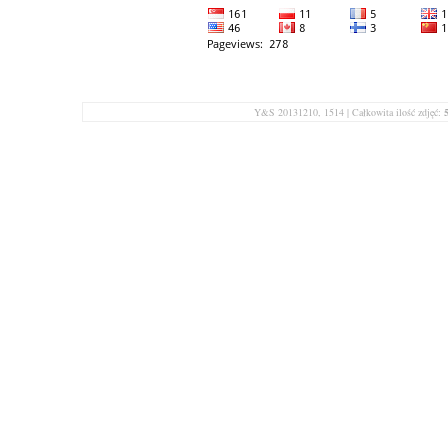
Y&S 20131210, 1514 | Całkowita ilość zdjęć: