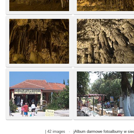
| 42 images ·
jAlbum darmowe fotoalbumy w siec