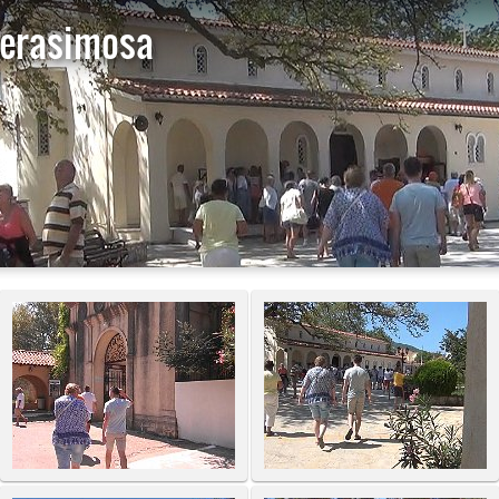
Gerasimosa
St