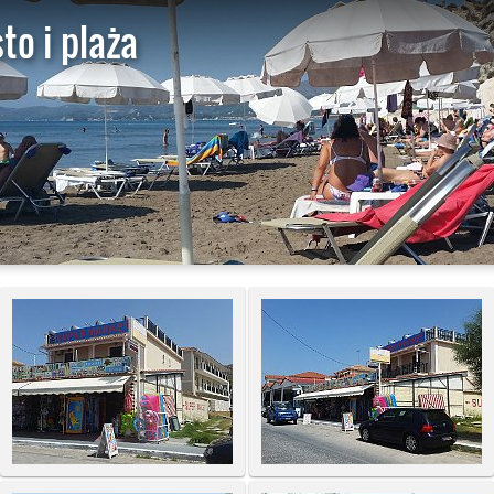
to i plaża
St