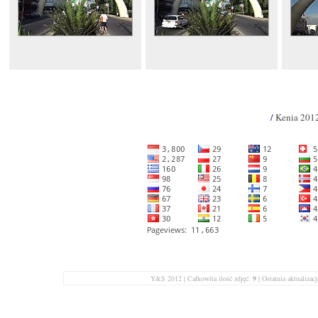
/
Kenia 201
Y&S 2012 | Całkowita ilość zdjęć:
9
| Ostatnia aktualizac