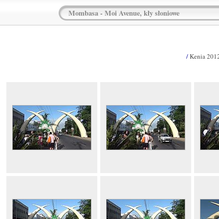
Mombasa - Moi Avenue, kły słoniowe
/
Kenia 201